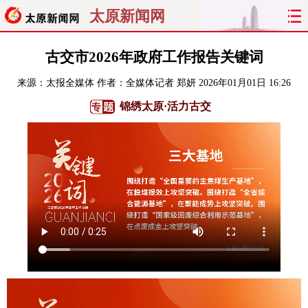
太原新闻网
首页
聚焦
太原
山西
古交市2026年政府工作报告关键词
来源：
太报全媒体
作者：全媒体记者 郑妍
2026年01月01日 16:26
经济
关注
文明
出行
锦绣太原·活力古交
纵横
曝光
综合
专题
旅游
理财
政务
教育
看天下
晋月读
最太原
网罗民生
太原日报
太原晚报
热评
社区