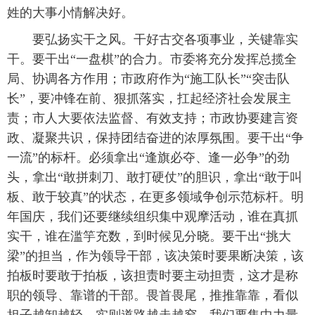
姓的大事小情解决好。
要弘扬实干之风。干好古交各项事业，关键靠实
干。要干出“一盘棋”的合力。市委将充分发挥总揽全
局、协调各方作用；市政府作为“施工队长”“突击队
长”，要冲锋在前、狠抓落实，扛起经济社会发展主
责；市人大要依法监督、有效支持；市政协要建言资
政、凝聚共识，保持团结奋进的浓厚氛围。要干出“争
一流”的标杆。必须拿出“逢旗必夺、逢一必争”的劲
头，拿出“敢拼刺刀、敢打硬仗”的胆识，拿出“敢于叫
板、敢于较真”的状态，在更多领域争创示范标杆。明
年国庆，我们还要继续组织集中观摩活动，谁在真抓
实干，谁在滥竽充数，到时候见分晓。要干出“挑大
梁”的担当，作为领导干部，该决策时要果断决策，该
拍板时要敢于拍板，该担责时要主动担责，这才是称
职的领导、靠谱的干部。畏首畏尾，推推靠靠，看似