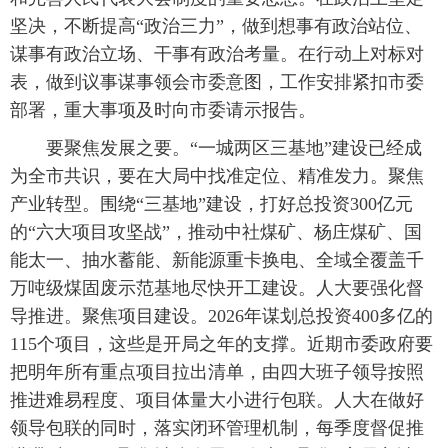
坚决，不断提高“政治三力”，做到想事有政治站位、
谋事有政治立场、干事有政治考量。在行动上对标对
表，做到议事谋事领会市委意图，工作安排紧扣市委
部署，重大事项及时向市委请示报告。
要聚焦发展之要。“一城两区三基地”建设已经成
为全市共识，要在大局中找准定位、精准发力。聚焦
产业转型。围绕“三基地”建设，打好总投资300亿元
的“六大项目攻坚战”，推动中社煤矿、杨庄煤矿、国
能太一、抽水蓄能、新能源重卡换电、全域全覆盖千
万吨级煤固废示范基地尽快开工建设。人大要强化督
导推进。聚焦项目建设。2026年谋划总投资400多亿的
115个项目，这些是开局之年的支撑。近期市委政府要
把明年所有重点项目拉出清单，由四大班子领导按照
推进难易程度、项目体量大小进行包联。人大在做好
领导包联的同时，落实闭环管理机制，每季度督促推