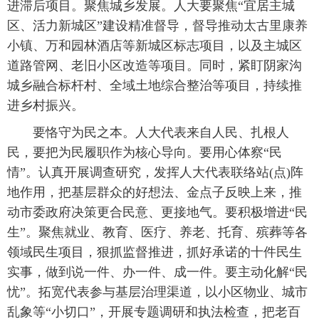
进滞后项目。聚焦城乡发展。人大要聚焦“宜居主城
区、活力新城区”建设精准督导，督导推动太古里康养
小镇、万和园林酒店等新城区标志项目，以及主城区
道路管网、老旧小区改造等项目。同时，紧盯阴家沟
城乡融合标杆村、全域土地综合整治等项目，持续推
进乡村振兴。
要恪守为民之本。人大代表来自人民、扎根人
民，要把为民履职作为核心导向。要用心体察“民
情”。认真开展调查研究，发挥人大代表联络站(点)阵
地作用，把基层群众的好想法、金点子反映上来，推
动市委政府决策更合民意、更接地气。要积极增进“民
生”。聚焦就业、教育、医疗、养老、托育、殡葬等各
领域民生项目，狠抓监督推进，抓好承诺的十件民生
实事，做到说一件、办一件、成一件。要主动化解“民
忧”。拓宽代表参与基层治理渠道，以小区物业、城市
乱象等“小切口”，开展专题调研和执法检查，把老百