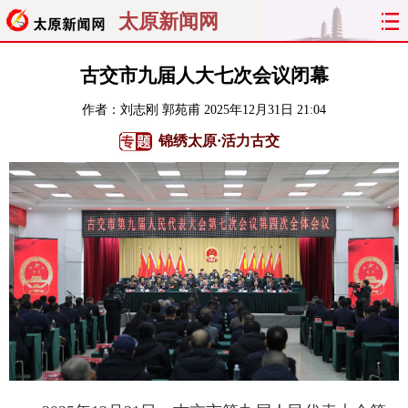
太原新闻网
首页
聚焦
太原
山西
古交市九届人大七次会议闭幕
作者：刘志刚 郭苑甫
2025年12月31日 21:04
经济
关注
文明
出行
锦绣太原·活力古交
纵横
曝光
综合
专题
旅游
理财
政务
教育
看天下
晋月读
最太原
网罗民生
太原日报
太原晚报
热评
社区