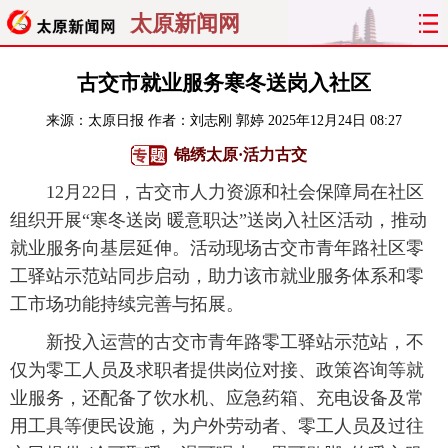
太原新闻网
首页
聚焦
太原
山西
古交市就业服务寒冬送岗入社区
来源：
太原日报
作者：刘志刚 郭婷
2025年12月24日 08:27
经济
关注
文明
出行
锦绣太原·活力古交
纵横
曝光
综合
专题
12月22日，古交市人力资源和社会保障局在社区
组织开展“寒冬送岗 暖意职达”送岗入社区活动，推动
旅游
理财
政务
教育
就业服务向基层延伸。活动现场古交市青年路社区零
工驿站示范站同步启动，助力该市就业服务体系和零
看天下
晋月读
最太原
网罗民生
工市场功能持续完善与拓展。
太原日报
太原晚报
热评
社区
新投入运营的古交市青年路零工驿站示范站，不
仅为零工人员及求职者提供岗位对接、政策咨询等就
业服务，还配备了饮水机、应急药箱、充电设备及常
用工具等便民设施，为户外劳动者、零工人员及过往