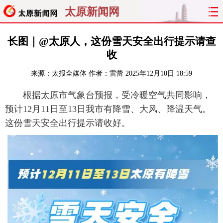
太原新闻网
首页
聚焦
太原
山西
长图｜@太原人，这份雪天安全出行提示请查
收
经济
关注
文明
出行
来源：
太报全媒体
作者：雷蕾
2025年12月10日 18:59
纵横
曝光
综合
专题
根据太原市气象台预报，受冷暖空气共同影响，
预计12月11日至13日我市有降雪、大风、降温天气。
旅游
理财
政务
教育
这份雪天安全出行提示请收好。
看天下
晋月读
最太原
网罗民生
太原日报
太原晚报
热评
社区