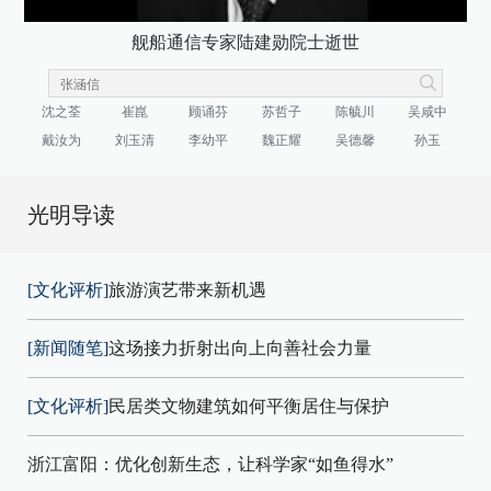
舰船通信专家陆建勋院士逝世
沈之荃
崔崑
顾诵芬
苏哲子
陈毓川
吴咸中
戴汝为
刘玉清
李幼平
魏正耀
吴德馨
孙玉
光明导读
[文化评析]
旅游演艺带来新机遇
[新闻随笔]
这场接力折射出向上向善社会力量
[文化评析]
民居类文物建筑如何平衡居住与保护
浙江富阳：优化创新生态，让科学家“如鱼得水”