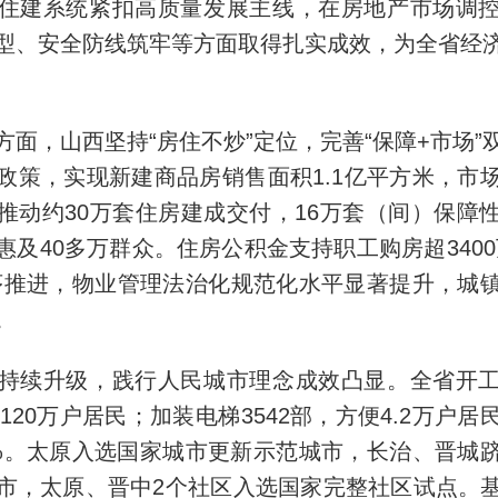
住建系统紧扣高质量发展主线，在房地产市场调
型、安全防线筑牢等方面取得扎实成效，为全省经
方面，山西坚持“房住不炒”定位，完善“保障+市场”
政策，实现新建商品房销售面积1.1亿平方米，市
推动约30万套住房建成交付，16万套（间）保障
惠及40多万群众。住房公积金支持职工购房超3400
序推进，物业管理法治化规范化水平显著提升，城
。
持续升级，践行人民城市理念成效凸显。全省开
及120万户居民；加装电梯3542部，方便4.2万户
28%。太原入选国家城市更新示范城市，长治、晋城
市，太原、晋中2个社区入选国家完整社区试点。