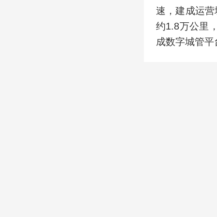
速，建成运营城
约1.8万公
成数字城管平
建筑业支柱作
元，年均增长5
新增特级企业
产业链，培育
技计划项目落
安全防线全面
优质工程奖3
气“三项强制
危房2.92万