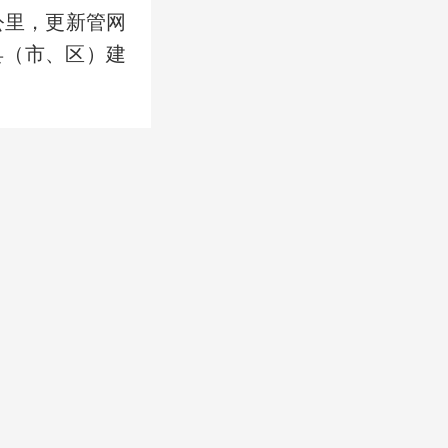
7公里，更新管网
县（市、区）建
突破6000亿
业增至877家，
链入选省级重点
49项住建部科
班奖8项、国家
万户居民城镇燃
，累计改造农村
命财产安全。