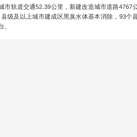
市轨道交通52.39公里，新建改造城市道路476
里，县级及以上城市建成区黑臭水体基本消除，93个
台。
用稳固，转型升级迈出坚实步伐。全省建筑业产值
.2%，增加值占GDP比重4.7%。特、一级资质企
9家。绿色建筑创新项目达30个，装配式建筑产业
26户产业链企业，10户企业开展数字化转型试点，
地实施。
筑牢，本质安全水平显著提升。全省建筑工程获鲁
1项，建设工程消防审验体系不断完善。完成680
措施”改造，推进城市基础设施生命线安全工程建设
户，整治11.3万栋安全隐患自建房，切实保障群众生