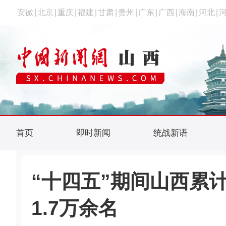
安徽
|
北京
|
重庆
|
福建
|
甘肃
|
贵州
|
广东
|
广西
|
海南
|
河北
|
首页
即时新闻
统战新语
“十四五”期间山西累
1.7万余名