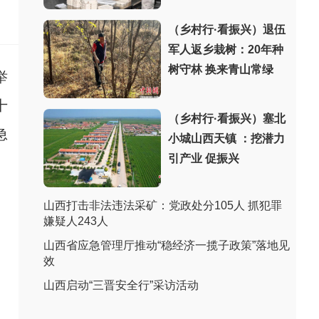
（乡村行·看振兴）退伍
军人返乡栽树：20年种
树守林 换来青山常绿
举
十
（乡村行·看振兴）塞北
急
小城山西天镇 ：挖潜力
引产业 促振兴
山西打击非法违法采矿：党政处分105人 抓犯罪
嫌疑人243人
山西省应急管理厅推动“稳经济一揽子政策”落地见
效
山西启动“三晋安全行”采访活动