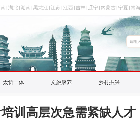
河南
|
湖北
|
湖南
|
黑龙江
|
江苏
|
江西
|
吉林
|
辽宁
|
内蒙古
|
宁夏
|
青
太忻一体
文旅康养
乡村振兴
计培训高层次急需紧缺人才