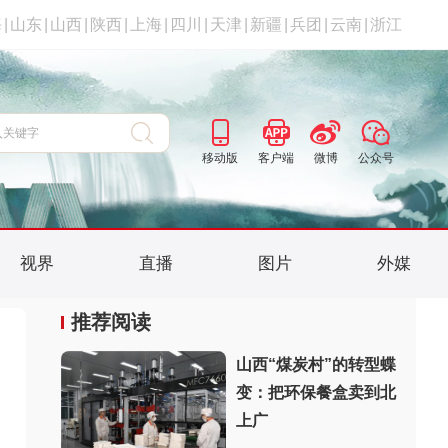
海
|
山东
|
山西
|
陕西
|
上海
|
四川
|
天津
|
新疆
|
兵团
|
云南
|
浙江
移动版
客户端
微博
公众号
视界
直播
图片
外媒
推荐阅读
山西“煤炭村”的转型蝶
变：把环保餐盒卖到北
上广