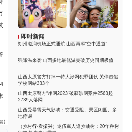
持
万
技
即时新闻
朔州滋润机场正式通航 山西再添“空中通道”
管
强降温来袭 山西多地最低温突破历史同期极值
山西太原警方打掉一特大涉网犯罪团伙 关停虚假
4
学校网站333个
山西太原警方“净网2023”破获涉网案件2563起
末
2739人落网
山西受暴雪天气影响：交通受阻、景区闭园、多
地停课
曼曼】
（乡村行·看振兴）退伍军人返乡栽树：20年种树