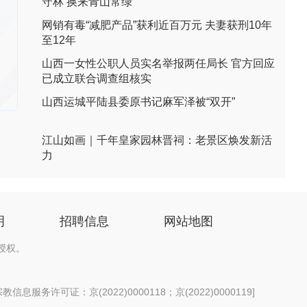
守林 换来青山常绿
网销有毒“减肥产品”获利近百万元 夫妻获刑10年
至12年
山西一女性公职人员实名举报两任局长 官方回应
已成立联合调查组核实
山西运城平陆县委原书记麻军泽被“双开”
江山如画｜千年皇家园林晋祠：老景区焕发新活
力
明
招聘信息
网站地图
授权。
信息服务许可证：京(2022)0000118；京(2022)0000119
]