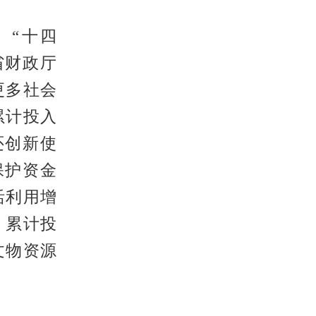
。“十四
省财政厅
更多社会
累计投入
还创新使
保护资金
活利用增
，累计投
文物资源