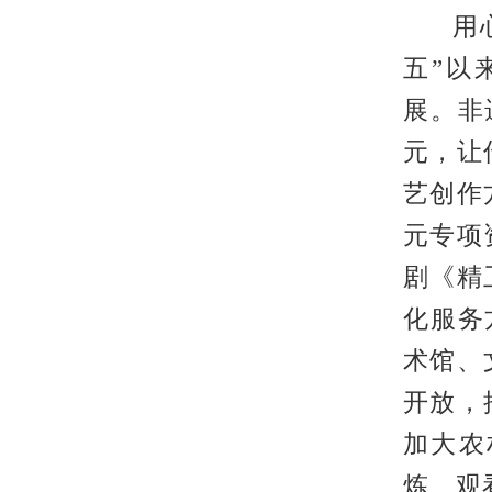
用
五”以
展。非
元，让
艺创作
元专项
剧《精
化服务
术馆、
开放，
加大农
炼、观