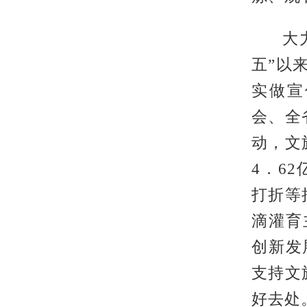
大
五”以
实做宣
会、全
动，文
4．6
打折等
滴灌育
创新发
支持文
好去处