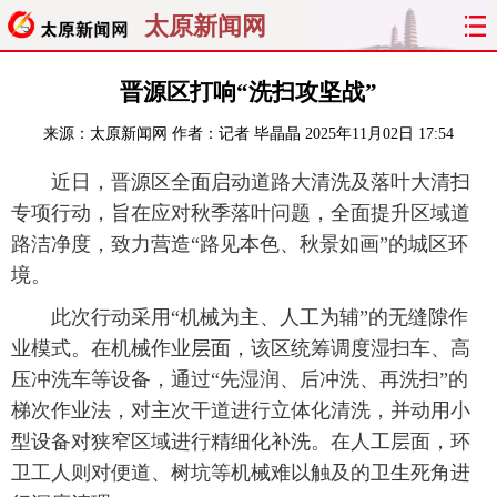
太原新闻网
首页
聚焦
太原
山西
晋源区打响“洗扫攻坚战”
来源：
太原新闻网
作者：记者 毕晶晶
2025年11月02日 17:54
经济
关注
文明
出行
近日，晋源区全面启动道路大清洗及落叶大清扫
纵横
曝光
综合
专题
专项行动，旨在应对秋季落叶问题，全面提升区域道
路洁净度，致力营造“路见本色、秋景如画”的城区环
旅游
理财
政务
教育
境。
看天下
晋月读
最太原
网罗民生
此次行动采用“机械为主、人工为辅”的无缝隙作
业模式。在机械作业层面，该区统筹调度湿扫车、高
太原日报
太原晚报
热评
社区
压冲洗车等设备，通过“先湿润、后冲洗、再洗扫”的
梯次作业法，对主次干道进行立体化清洗，并动用小
型设备对狭窄区域进行精细化补洗。在人工层面，环
卫工人则对便道、树坑等机械难以触及的卫生死角进