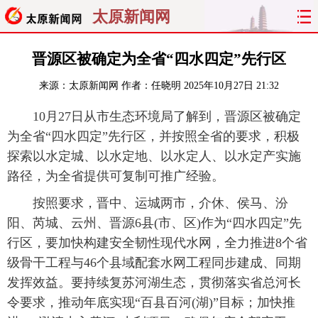
太原新闻网
首页
聚焦
太原
山西
晋源区被确定为全省“四水四定”先行区
来源：
太原新闻网
作者：任晓明
2025年10月27日 21:32
经济
关注
文明
出行
10月27日从市生态环境局了解到，晋源区被确定
纵横
曝光
综合
专题
为全省“四水四定”先行区，并按照全省的要求，积极
探索以水定城、以水定地、以水定人、以水定产实施
旅游
理财
政务
教育
路径，为全省提供可复制可推广经验。
看天下
晋月读
最太原
网罗民生
按照要求，晋中、运城两市，介休、侯马、汾
阳、芮城、云州、晋源6县(市、区)作为“四水四定”先
太原日报
太原晚报
热评
社区
行区，要加快构建安全韧性现代水网，全力推进8个省
级骨干工程与46个县域配套水网工程同步建成、同期
发挥效益。要持续复苏河湖生态，贯彻落实省总河长
令要求，推动年底实现“百县百河(湖)”目标；加快推