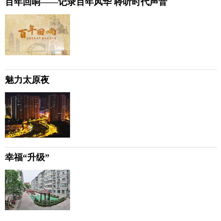
百年回响——记录百年风华 聆听时代声音
魅力太原夜
幸福“升级”