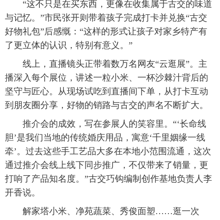
“这不只是在买东西，更像在收集属于古交的味道
与记忆。”市民张开则带着孩子完成打卡并兑换“古交
好物礼包”后感慨：“这样的形式让孩子对家乡特产有
了更立体的认识，特别有意义。”
线上，直播镜头正带着数万名网友“云逛展”。主
播深入每个展位，讲述一粒小米、一杯沙棘汁背后的
坚守与匠心。从现场试吃到直播间下单，从打卡互动
到朋友圈分享，好物的销路与古交的声名不断扩大。
推介会的成效，写在参展人的笑容里。“‘长命线
胆’是我们当地的传统婚庆用品，寓意‘千里姻缘一线
牵’。过去这些手工艺品大多在本地小范围流通，这次
通过推介会线上线下同步推广，不仅带来了销量，更
打响了产品知名度。”古交巧钩编制创作基地负责人李
开香说。
解家塔小米、净苑蔬菜、秀俊面塑……逛一次