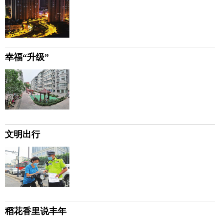
幸福“升级”
文明出行
稻花香里说丰年