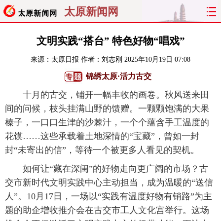
太原新闻网
首页
聚焦
太原
山西
文明实践“搭台” 特色好物“唱戏”
来源：
太原日报
作者：刘志刚
2025年10月19日 07:08
经济
关注
文明
出行
锦绣太原·活力古交
纵横
曝光
综合
专题
十月的古交，铺开一幅丰收的画卷。秋风送来田
间的问候，枝头挂满山野的馈赠。一颗颗饱满的大果
旅游
理财
政务
教育
榛子，一口口生津的沙棘汁，一个个蕴含手工温度的
花馍……这些承载着土地深情的“宝藏”，曾如一封
看天下
晋月读
最太原
网罗民生
封“未寄出的信”，等待一个被更多人看见的契机。
太原日报
太原晚报
热评
社区
如何让“藏在深闺”的好物走向更广阔的市场？古
交市新时代文明实践中心主动担当，成为温暖的“送信
人”。10月17日，一场以“实践有温度好物有销路”为主
题的助企增收推介会在古交市工人文化宫举行。这场