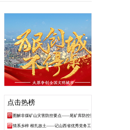
点击热榜
图解非煤矿山灾害防控要点——尾矿库防控要点
情系乡梓 根扎故土——记山西省优秀党务工作...