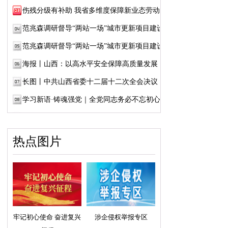
伤残分级有补助 我省多维度保障新业态劳动者...
范兆森调研督导“两站一场”城市更新项目建设
范兆森调研督导“两站一场”城市更新项目建设
海报丨山西：以高水平安全保障高质量发展
长图丨中共山西省委十二届十二次全会决议
学习新语·铸魂强党｜全党同志务必不忘初心、...
热点图片
牢记初心使命 奋进复兴
涉企侵权举报专区