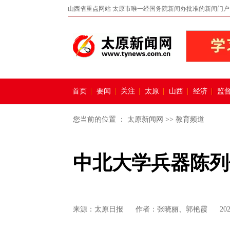
山西省重点网站 太原市唯一经国务院新闻办批准的新闻门户
首页
要闻
关注
太原
山西
经济
监
您当前的位置 ：
太原新闻网
>>
教育频道
中北大学兵器陈列
来源：
太原日报
作者：张晓丽、郭艳霞
20