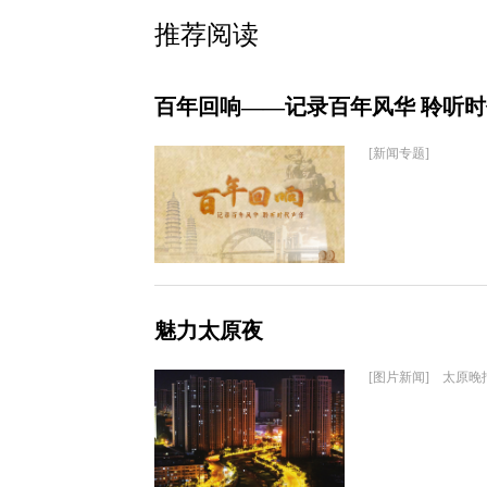
推荐阅读
百年回响——记录百年风华 聆听
[新闻专题]
魅力太原夜
[图片新闻] 太原晚