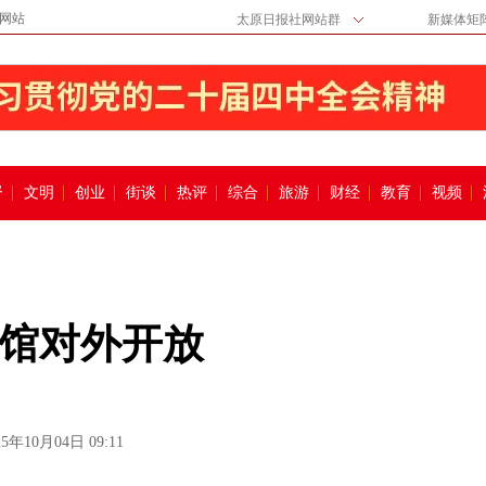
网站
太原日报社网站群
新媒体矩
督
文明
创业
街谈
热评
综合
旅游
财经
教育
视频
馆对外开放
25年10月04日 09:11