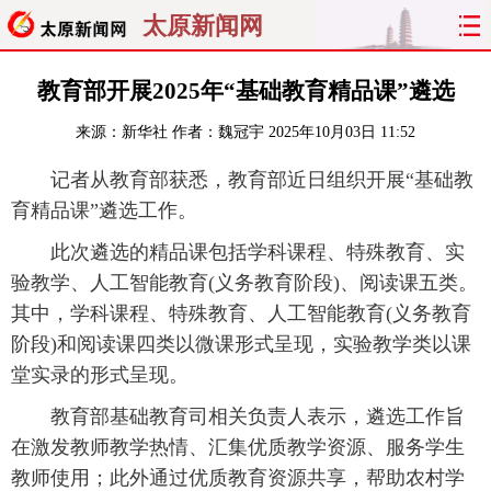
太原新闻网
首页
聚焦
太原
山西
教育部开展2025年“基础教育精品课”遴选
来源：
新华社
作者：魏冠宇
2025年10月03日 11:52
经济
关注
文明
出行
记者从教育部获悉，教育部近日组织开展“基础教
纵横
曝光
综合
专题
育精品课”遴选工作。
旅游
理财
政务
教育
此次遴选的精品课包括学科课程、特殊教育、实
验教学、人工智能教育(义务教育阶段)、阅读课五类。
看天下
晋月读
最太原
网罗民生
其中，学科课程、特殊教育、人工智能教育(义务教育
阶段)和阅读课四类以微课形式呈现，实验教学类以课
太原日报
太原晚报
热评
社区
堂实录的形式呈现。
教育部基础教育司相关负责人表示，遴选工作旨
在激发教师教学热情、汇集优质教学资源、服务学生
教师使用；此外通过优质教育资源共享，帮助农村学