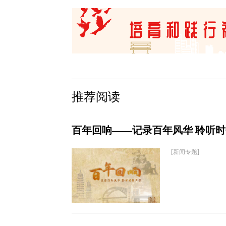
推荐阅读
百年回响——记录百年风华 聆听
[新闻专题]