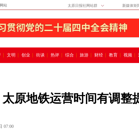
网站
太原日报社网站群
新媒体矩
督
文明
创业
街谈
热评
综合
旅游
财经
教育
视频
 太原地铁运营时间有调整
 07:00