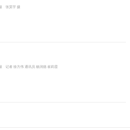
报 张昊宇 摄
 记者 徐方伟 通讯员 杨润德 崔莉霞