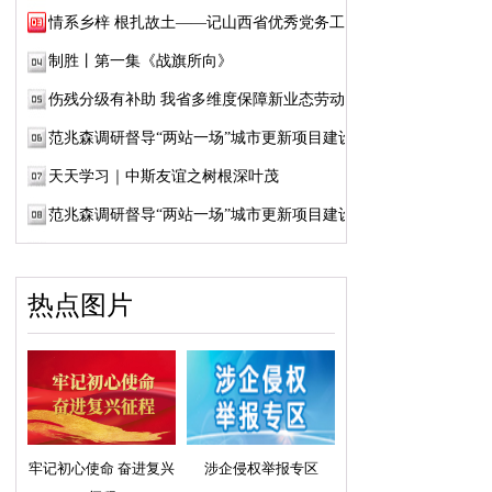
情系乡梓 根扎故土——记山西省优秀党务工作...
制胜丨第一集《战旗所向》
伤残分级有补助 我省多维度保障新业态劳动者...
范兆森调研督导“两站一场”城市更新项目建设
天天学习｜中斯友谊之树根深叶茂
范兆森调研督导“两站一场”城市更新项目建设
热点图片
牢记初心使命 奋进复兴
涉企侵权举报专区