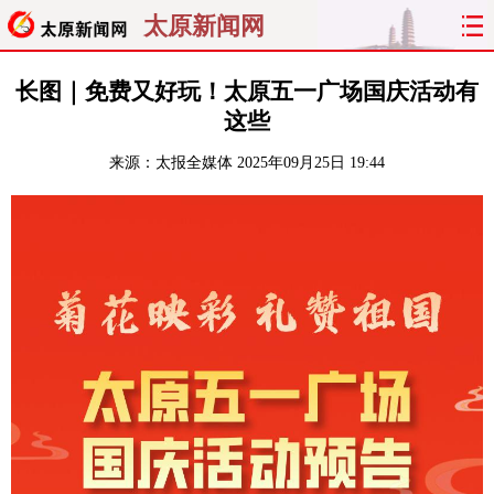
太原新闻网
首页
聚焦
太原
山西
长图｜免费又好玩！太原五一广场国庆活动有
这些
经济
关注
文明
出行
来源：
太报全媒体
2025年09月25日 19:44
纵横
曝光
综合
专题
旅游
理财
政务
教育
看天下
晋月读
最太原
网罗民生
太原日报
太原晚报
热评
社区