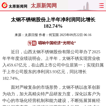
太原新闻网
首页
聚焦
太原
山西
太钢不锈钢股份上半年净利润同比增长
182.74%
经济
关注
文明
出行
来源：
太原日报
作者：何宝国
2025年09月22日 06:16
纵横
曝光
综合
专题
唱响中国经济“光明论”
近日，山西太钢不锈钢股份有限公司举办了2025
旅游
理财
政务
教育
年半年度业绩说明会。上半年，太钢不锈实现营业收
入459.67亿元，在山西上市公司中位居第一；实现归属
看天下
晋月读
最太原
网罗民生
于上市公司股东的净利润3.93亿元，同比增长
太原日报
太原晚报
热评
社区
182.74%。
面对严峻复杂的市场形势，太钢不锈以改革创新
为动力，加大高精尖特产品研发力度，深化以客户为
中心的市场化经营机制和能力建设，不断拓展算账经