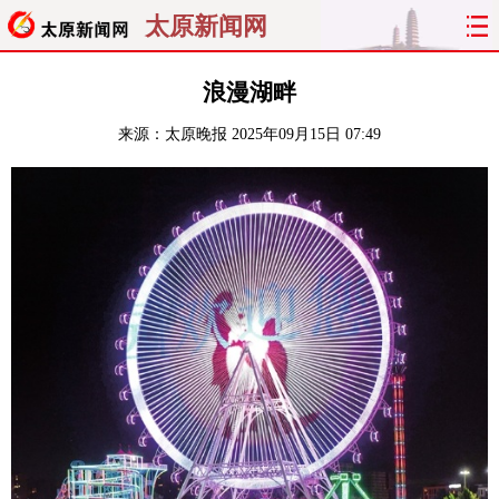
太原新闻网
首页
聚焦
太原
山西
浪漫湖畔
来源：
太原晚报
2025年09月15日 07:49
经济
关注
文明
出行
纵横
曝光
综合
专题
旅游
理财
政务
教育
看天下
晋月读
最太原
网罗民生
太原日报
太原晚报
热评
社区