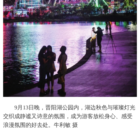
9月13日晚，晋阳湖公园内，湖边秋色与璀璨灯光
交织成静谧又诗意的氛围，成为游客放松身心、感受
浪漫氛围的好去处。牛利敏 摄