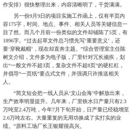
作安排》很快整理出来，内容清晰明了，干货满满。
另一份9月9日的项目实施工作函上，仅有半页内
容175字，时间、地点、事件、相关人员等关键信息一
目了然。而几个月前一份类似的文件却铺陈了5页，有
1896字。“过去起草文件总习惯先写‘重要意义’，还
要‘穿靴戴帽’，现在却直奔主题。”综合管理室主任陈
树文介绍，文件多为电子版，厂里针对冗长顽疾，划
出“一般文件不超3页，复杂文件不超8页”的硬杠杠，
并倡导“一页纸”要点式文件，并强调只许推送相关
人。
“简文短会把一线人员从‘文山会海’中解放出来，
生产效率明显提升。几年来，厂里铁水日产量只有2.3
万吨至2.4万吨，今年7月下旬开始，日产量已经稳增至
2.6万吨左右。大量重复的无用功换成了实打实的业
绩。”原料工场厂长王银耀很高兴。