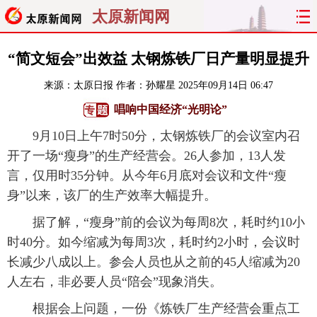
太原新闻网
首页
聚焦
太原
山西
“简文短会”出效益 太钢炼铁厂日产量明显提升
来源：
太原日报
作者：孙耀星
2025年09月14日 06:47
经济
关注
文明
出行
唱响中国经济“光明论”
纵横
曝光
综合
专题
9月10日上午7时50分，太钢炼铁厂的会议室内召
开了一场“瘦身”的生产经营会。26人参加，13人发
旅游
理财
政务
教育
言，仅用时35分钟。从今年6月底对会议和文件“瘦
身”以来，该厂的生产效率大幅提升。
看天下
晋月读
最太原
网罗民生
据了解，“瘦身”前的会议为每周8次，耗时约10小
太原日报
太原晚报
热评
社区
时40分。如今缩减为每周3次，耗时约2小时，会议时
长减少八成以上。参会人员也从之前的45人缩减为20
人左右，非必要人员“陪会”现象消失。
根据会上问题，一份《炼铁厂生产经营会重点工