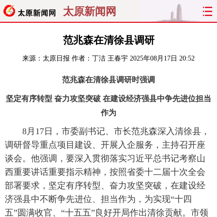
太原新闻网
首页
聚焦
太原
山西
范兆森在清徐县调研
来源：
太原日报
作者：丁洁 王春宇
2025年08月17日 20:52
经济
关注
文明
出行
范兆森在清徐县调研时强调
纵横
曝光
综合
专题
坚定有序转型 奋力攻坚突破 在建设经济强县中争先进位担当
旅游
理财
政务
教育
作为
8月17日，市委副书记、市长范兆森深入清徐县，
看天下
晋月读
最太原
网罗民生
调研督导重点项目建设、开展入企服务，主持召开座
谈会。他强调，要深入贯彻落实习近平总书记考察山
太原日报
太原晚报
热评
社区
西重要讲话重要指示精神，按照省委十二届十次全会
部署要求，坚定有序转型、奋力攻坚突破，在建设经
济强县中不断争先进位、担当作为，为实现“十四
五”圆满收官、“十五五”良好开局作出清徐贡献。市领