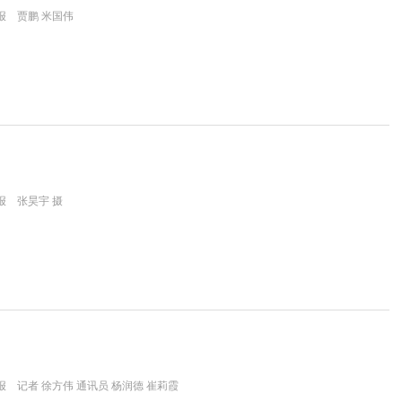
报 贾鹏 米国伟
报 张昊宇 摄
 记者 徐方伟 通讯员 杨润德 崔莉霞