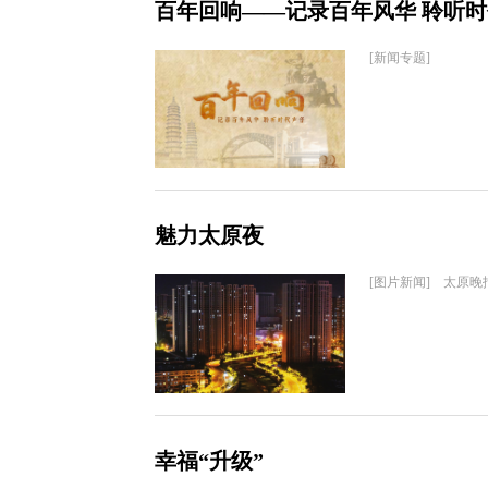
百年回响——记录百年风华 聆听
[新闻专题]
魅力太原夜
[图片新闻] 太原晚
幸福“升级”