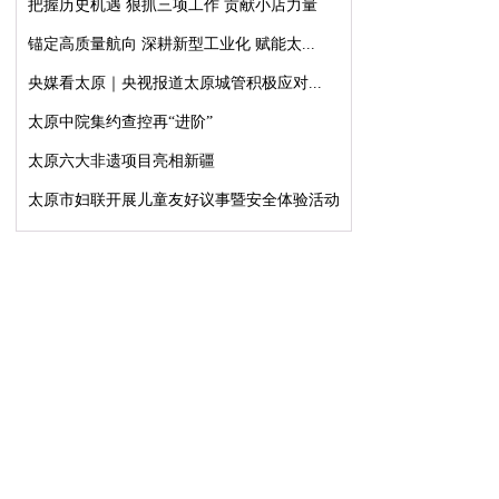
把握历史机遇 狠抓三项工作 贡献小店力量
锚定高质量航向 深耕新型工业化 赋能太...
央媒看太原｜央视报道太原城管积极应对...
太原中院集约查控再“进阶”
太原六大非遗项目亮相新疆
太原市妇联开展儿童友好议事暨安全体验活动