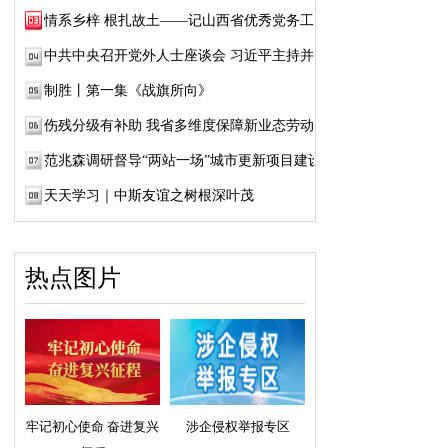
情系乡梓 根扎故土——记山西省优秀党务工作...
中共中央召开党外人士座谈会 习近平主持并发...
制胜丨第一集《战旗所向》
伤残分级有补助 我省多维度保障新业态劳动者...
范兆森调研督导“两站一场”城市更新项目建设
天天学习｜中斯友谊之树根深叶茂
热点图片
牢记初心使命 奋进复兴
涉企侵权举报专区