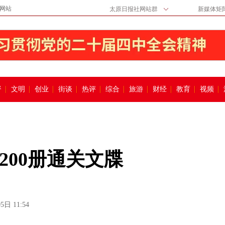
网站
太原日报社网站群
新媒体矩
督
文明
创业
街谈
热评
综合
旅游
财经
教育
视频
200册通关文牒
5日 11:54