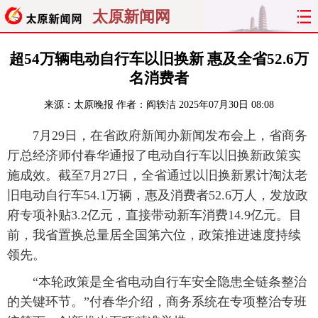
太原新闻网
首页
聚焦
太原
山西
超54万辆电动自行车以旧换新 惠及全省52.6万
名消费者
经济
关注
文明
出行
来源：
太原晚报
作者：阎轶洁
2025年07月30日 08:08
纵横
曝光
综合
专题
7月29日，在省政府新闻办新闻发布会上，省商务
厅总经济师付春华通报了电动自行车以旧换新政策实
旅游
理财
政务
教育
施成效。截至7月27日，全省通过以旧换新累计淘汰老
旧电动自行车54.1万辆，惠及消费者52.6万人，发放政
看天下
晋月读
最太原
网罗民生
府专项补贴3.2亿元，直接带动新车消费14.9亿元。目
太原日报
太原晚报
热评
社区
前，我省置换总量居全国第六位，政策推进速度持续
领先。
“本轮政策是全省电动自行车安全隐患全链条整治
的关键环节。”付春华介绍，商务系统在专项整治专班