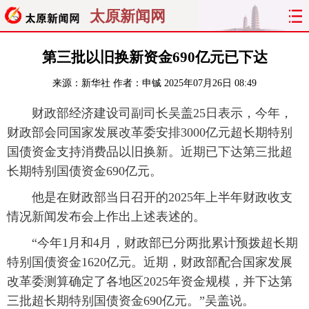
太原新闻网
首页
聚焦
太原
山西
第三批以旧换新资金690亿元已下达
来源：
新华社
作者：申铖
2025年07月26日 08:49
经济
关注
文明
出行
财政部经济建设司副司长吴盖25日表示，今年，
纵横
曝光
综合
专题
财政部会同国家发展改革委安排3000亿元超长期特别
国债资金支持消费品以旧换新。近期已下达第三批超
旅游
理财
政务
教育
长期特别国债资金690亿元。
看天下
晋月读
最太原
网罗民生
他是在财政部当日召开的2025年上半年财政收支
情况新闻发布会上作出上述表述的。
太原日报
太原晚报
热评
社区
“今年1月和4月，财政部已分两批累计预拨超长期
特别国债资金1620亿元。近期，财政部配合国家发展
改革委测算确定了各地区2025年资金规模，并下达第
三批超长期特别国债资金690亿元。”吴盖说。