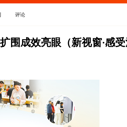
刊
评论
扩围成效亮眼（新视窗·感