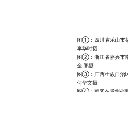
图①：四川省乐山市某
李华时摄
图②：浙江省嘉兴市南湖
金 鹏摄
图③：广西壮族自治区梧
何华文摄
图④：顾客在贵州省黔
周训超摄
今年以来，消费品以旧换
推动汽车换“能”、家电换“