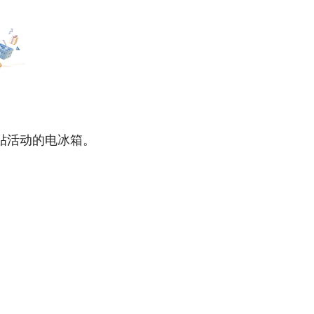
贴活动的电冰箱。
门出台系列政策文件，统筹
愿意”的有效机制。各地区因地