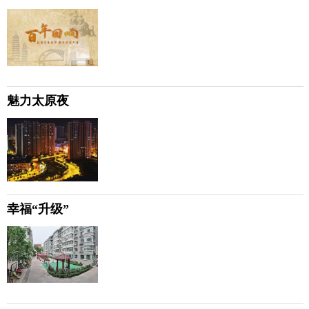
魅力太原夜
幸福“升级”