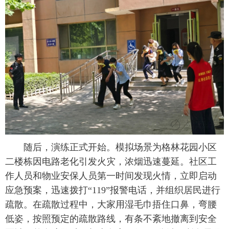
随后，演练正式开始。模拟场景为格林花园小区
二楼栋因电路老化引发火灾，浓烟迅速蔓延。社区工
作人员和物业安保人员第一时间发现火情，立即启动
应急预案，迅速拨打“119”报警电话，并组织居民进行
疏散。在疏散过程中，大家用湿毛巾捂住口鼻，弯腰
低姿，按照预定的疏散路线，有条不紊地撤离到安全