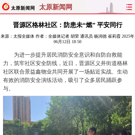
太原新闻网
首页
聚焦
太原
山西
晋源区格林社区：防患未“燃” 平安同行
来源：
太报全媒体
作者：全媒体记者 胡荣 通讯员 杨润德 崔莉霞
2025年
经济
关注
文明
出行
06月12日 18:50
纵横
曝光
综合
专题
为进一步提升居民消防安全意识和自防自救能
力，筑牢社区安全防线，近日，晋源区义井街道格林
旅游
理财
政务
教育
社区联合景益鑫物业共同开展了一场贴近实战、生动
有效的消防安全演练活动，吸引了众多居民踊跃参
看天下
晋月读
最太原
网罗民生
与。
太原日报
太原晚报
热评
社区