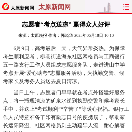
太原新闻网
首页
聚焦
太原
山西
志愿者“考点送凉” 赢得众人好评
来源：
太原晚报
作者：郭晓华
2025年06月10日 10:10
经济
关注
文明
出行
6月9日，高考最后一天，天气异常炎热。为保障
纵横
曝光
综合
专题
考生顺利应考，柳巷街道海东社区网格员与工商银行
五一路支行工作人员组成志愿服务队，走进进山中学
旅游
理财
政务
教育
考点开展“爱心助考”志愿服务活动，为执勤交警、候
考家长及考务人员送去夏日清凉。
看天下
晋月读
最太原
网罗民生
当日上午，志愿者们早早就在考点外搭建好服务
太原日报
太原晚报
热评
社区
点，将一瓶瓶清凉的矿泉水递到执勤交警和候考家长
手中，并送上“考试顺利”“辛苦了”等暖心祝福。银行工
作人员特意准备了印有励志口号的便携扇子，帮助家
长遮阳降温。社区网格员则主动疏导人流，耐心解答