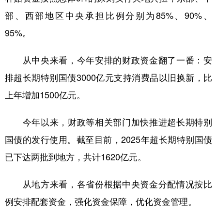
山东
河南
湖北
湖南
部、西部地区中央承担比例分别为85%、90%、
广东
广西
海南
重庆
95%。
四川
贵州
云南
西藏
从中央来看，今年安排的财政资金翻了一番：安
陕西
甘肃
青海
宁夏
排超长期特别国债3000亿元支持消费品以旧换新，比
新疆
内蒙古
黑龙江
上年增加1500亿元。
多语种频道
今年以来，财政等相关部门加快推进超长期特别
国债的发行使用。截至目前，2025年超长期特别国债
English
Español
Français
عربى
已下达两批到地方，共计1620亿元。
Русский язык
日本語
한국어
Deutsch
Português
从地方来看，各省份根据中央资金分配情况按比
例安排配套资金，强化资金保障，优化资金管理。