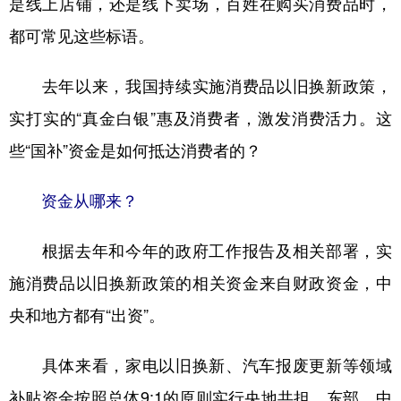
是线上店铺，还是线下卖场，百姓在购买消费品时，
都可常见这些标语。
学术中国
乡村振兴
银龄
溯源中国
城市
旅游
能源
会展
去年以来，我国持续实施消费品以旧换新政策，
彩票
娱乐
时尚
悦读
实打实的“真金白银”惠及消费者，激发消费活力。这
公益
一带一路
亚太网
上市公司
些“国补”资金是如何抵达消费者的？
文化产业
资金从哪来？
根据去年和今年的政府工作报告及相关部署，实
地方频道
施消费品以旧换新政策的相关资金来自财政资金，中
北京
天津
河北
山西
央和地方都有“出资”。
辽宁
吉林
上海
江苏
具体来看，家电以旧换新、汽车报废更新等领域
浙江
安徽
福建
江西
补贴资金按照总体9:1的原则实行央地共担，东部、中