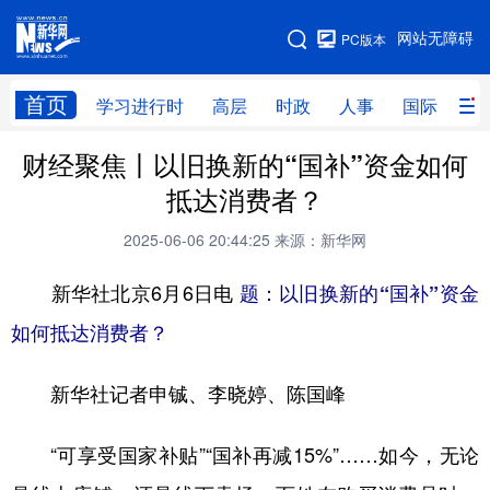
手机版
网站无障碍
PC版本
网站地图
首页
学习进行时
高层
时政
人事
国际
财
财经聚焦丨以旧换新的“国补”资金如何
学习进行时
高层
时政
人事
抵达消费者？
国际
财经
网评
港澳
2025-06-06 20:44:25
来源：新华网
台湾
思客智库
全球连线
教育
新华社北京6月6日电
题：以旧换新的“国补”资金
科技
科创
量子
体育
如何抵达消费者？
文化
书画
健康
军事
新华社记者申铖、李晓婷、陈国峰
访谈
视频
图片
政务
法律
中央文件
金融
汽车
“可享受国家补贴”“国补再减15%”……如今，无论
食品
人居
信息化
数字经济