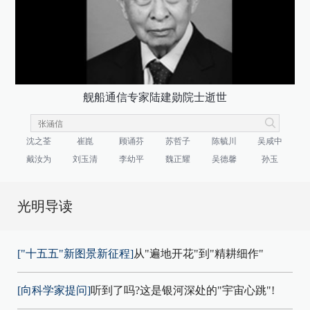
舰船通信专家陆建勋院士逝世
沈之荃
崔崑
顾诵芬
苏哲子
陈毓川
吴咸中
戴汝为
刘玉清
李幼平
魏正耀
吴德馨
孙玉
光明导读
["十五五"新图景新征程]
从"遍地开花"到"精耕细作"
[向科学家提问]
听到了吗?这是银河深处的"宇宙心跳"!