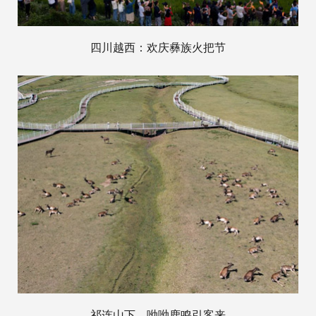
四川越西：欢庆彝族火把节
祁连山下，呦呦鹿鸣引客来