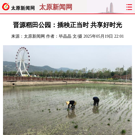
太原新闻网
首页
聚焦
太原
山西
晋源稻田公园：插秧正当时 共享好时光
来源：
太原新闻网
作者：毕晶晶 文/摄
2025年05月19日 22:01
经济
关注
文明
出行
纵横
曝光
综合
专题
旅游
理财
政务
教育
看天下
晋月读
最太原
网罗民生
太原日报
太原晚报
热评
社区