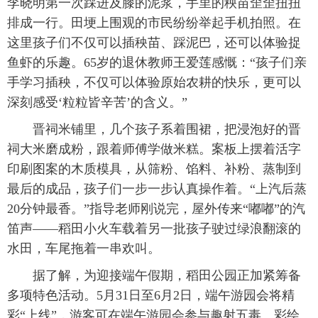
李晓明第一次踩进及膝的泥浆，手里的秧苗歪歪扭扭
排成一行。田埂上围观的市民纷纷举起手机拍照。在
这里孩子们不仅可以插秧苗、踩泥巴，还可以体验捉
鱼虾的乐趣。65岁的退休教师王爱莲感慨：“孩子们亲
手学习插秧，不仅可以体验原始农耕的快乐，更可以
深刻感受‘粒粒皆辛苦’的含义。”
晋祠米铺里，几个孩子系着围裙，把浸泡好的晋
祠大米磨成粉，跟着师傅学做米糕。案板上摆着活字
印刷图案的木质模具，从筛粉、馅料、补粉、蒸制到
最后的成品，孩子们一步一步认真操作着。“上汽后蒸
20分钟最香。”指导老师刚说完，屋外传来“嘟嘟”的汽
笛声——稻田小火车载着另一批孩子驶过绿浪翻滚的
水田，车尾拖着一串欢叫。
据了解，为迎接端午假期，稻田公园正加紧筹备
多项特色活动。5月31日至6月2日，端午游园会将精
彩“上线”，游客可在端午游园会参与趣射五毒、彩绘