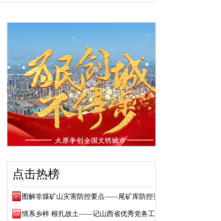
点击热榜
图解非煤矿山灾害防控要点——尾矿库防控要点
情系乡梓 根扎故土——记山西省优秀党务工作...