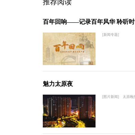
推荐阅读
百年回响——记录百年风华 聆听
[新闻专题]
魅力太原夜
[图片新闻] 太原晚