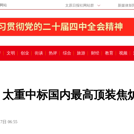
网站
太原日报社网站群
新媒体矩
督
文明
创业
街谈
热评
综合
旅游
财经
教育
视频
 太重中标国内最高顶装焦
7日 06:55