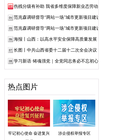
伤残分级有补助 我省多维度保障新业态劳动者...
范兆森调研督导“两站一场”城市更新项目建设
范兆森调研督导“两站一场”城市更新项目建设
海报丨山西：以高水平安全保障高质量发展
长图丨中共山西省委十二届十二次全会决议
学习新语·铸魂强党｜全党同志务必不忘初心、...
热点图片
牢记初心使命 奋进复兴
涉企侵权举报专区