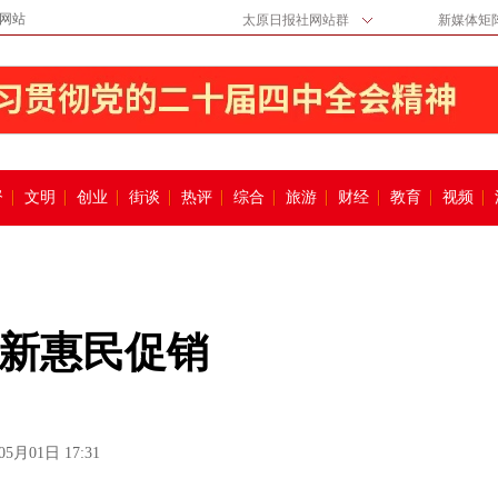
网站
太原日报社网站群
新媒体矩
督
文明
创业
街谈
热评
综合
旅游
财经
教育
视频
新惠民促销
05月01日 17:31