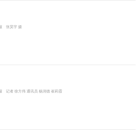
报 张昊宇 摄
 记者 徐方伟 通讯员 杨润德 崔莉霞