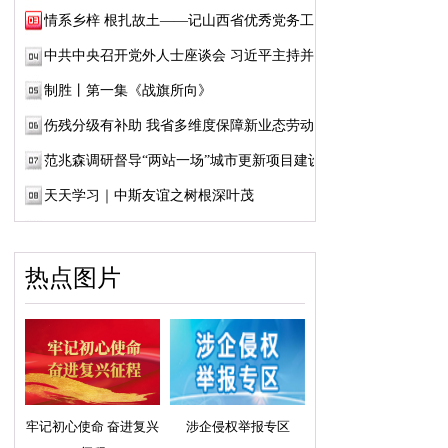
情系乡梓 根扎故土——记山西省优秀党务工作...
中共中央召开党外人士座谈会 习近平主持并发...
制胜丨第一集《战旗所向》
伤残分级有补助 我省多维度保障新业态劳动者...
范兆森调研督导“两站一场”城市更新项目建设
天天学习｜中斯友谊之树根深叶茂
热点图片
牢记初心使命 奋进复兴
涉企侵权举报专区