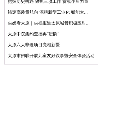
把握历史机遇 狠抓三项工作 贡献小店力量
锚定高质量航向 深耕新型工业化 赋能太...
央媒看太原｜央视报道太原城管积极应对...
太原中院集约查控再“进阶”
太原六大非遗项目亮相新疆
太原市妇联开展儿童友好议事暨安全体验活动