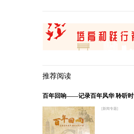
推荐阅读
百年回响——记录百年风华 聆听
[新闻专题]