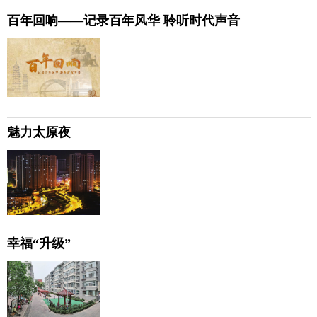
百年回响——记录百年风华 聆听时代声音
魅力太原夜
幸福“升级”