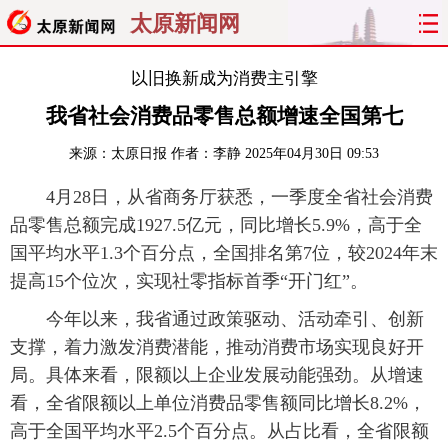
太原新闻网
首页
聚焦
太原
山西
以旧换新成为消费主引擎
我省社会消费品零售总额增速全国第七
经济
关注
文明
出行
来源：
太原日报
作者：李静
2025年04月30日 09:53
纵横
曝光
综合
专题
4月28日，从省商务厅获悉，一季度全省社会消费
品零售总额完成1927.5亿元，同比增长5.9%，高于全
旅游
理财
政务
教育
国平均水平1.3个百分点，全国排名第7位，较2024年末
看天下
晋月读
最太原
网罗民生
提高15个位次，实现社零指标首季“开门红”。
今年以来，我省通过政策驱动、活动牵引、创新
太原日报
太原晚报
热评
社区
支撑，着力激发消费潜能，推动消费市场实现良好开
局。具体来看，限额以上企业发展动能强劲。从增速
看，全省限额以上单位消费品零售额同比增长8.2%，
高于全国平均水平2.5个百分点。从占比看，全省限额