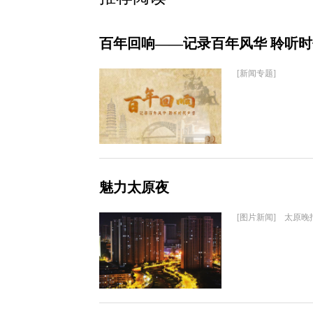
百年回响——记录百年风华 聆听
[新闻专题]
魅力太原夜
[图片新闻] 太原晚