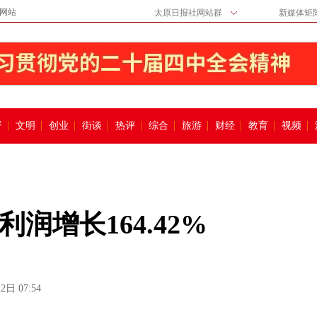
网站
太原日报社网站群
新媒体矩
督
文明
创业
街谈
热评
综合
旅游
财经
教育
视频
润增长164.42%
2日 07:54