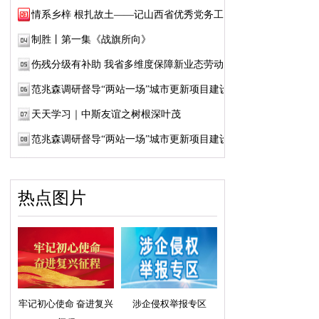
情系乡梓 根扎故土——记山西省优秀党务工作...
制胜丨第一集《战旗所向》
伤残分级有补助 我省多维度保障新业态劳动者...
范兆森调研督导“两站一场”城市更新项目建设
天天学习｜中斯友谊之树根深叶茂
范兆森调研督导“两站一场”城市更新项目建设
热点图片
牢记初心使命 奋进复兴
涉企侵权举报专区