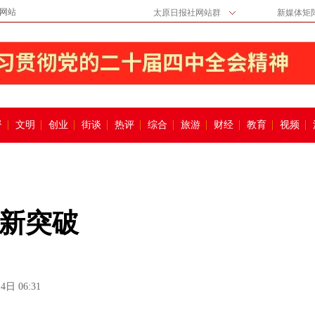
网站
太原日报社网站群
新媒体矩
督
文明
创业
街谈
热评
综合
旅游
财经
教育
视频
新突破
4日 06:31