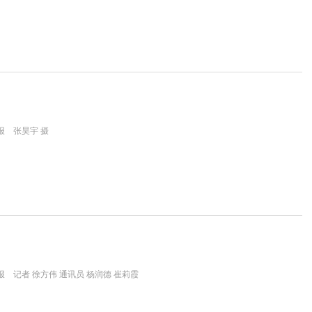
报 张昊宇 摄
 记者 徐方伟 通讯员 杨润德 崔莉霞