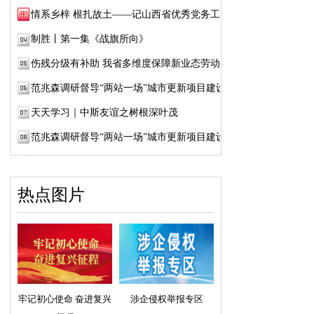
情系乡梓 根扎故土——记山西省优秀党务工作...
制胜丨第一集《战旗所向》
伤残分级有补助 我省多维度保障新业态劳动者...
范兆森调研督导“两站一场”城市更新项目建设
天天学习｜中斯友谊之树根深叶茂
范兆森调研督导“两站一场”城市更新项目建设
热点图片
牢记初心使命 奋进复兴
涉企侵权举报专区