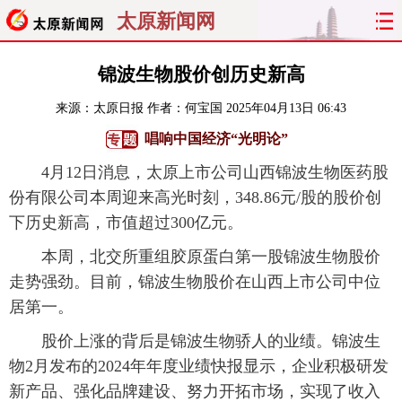
太原新闻网
首页
聚焦
太原
山西
锦波生物股价创历史新高
来源：
太原日报
作者：何宝国
2025年04月13日 06:43
经济
关注
文明
出行
唱响中国经济“光明论”
纵横
曝光
综合
专题
4月12日消息，太原上市公司山西锦波生物医药股
份有限公司本周迎来高光时刻，348.86元/股的股价创
旅游
理财
政务
教育
下历史新高，市值超过300亿元。
看天下
晋月读
最太原
网罗民生
本周，北交所重组胶原蛋白第一股锦波生物股价
走势强劲。目前，锦波生物股价在山西上市公司中位
太原日报
太原晚报
热评
社区
居第一。
股价上涨的背后是锦波生物骄人的业绩。锦波生
物2月发布的2024年年度业绩快报显示，企业积极研发
新产品、强化品牌建设、努力开拓市场，实现了收入