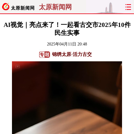
太原新闻网
首页
聚焦
太原
山西
AI视觉｜亮点来了！一起看古交市2025年10件
民生实事
经济
关注
文明
出行
2025年04月11日 20:48
纵横
曝光
综合
专题
锦绣太原·活力古交
旅游
理财
政务
教育
看天下
晋月读
最太原
网罗民生
太原日报
太原晚报
热评
社区