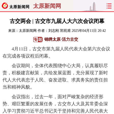
太原新闻网
首页
聚焦
太原
山西
古交两会 | 古交市九届人大六次会议闭幕
来源：
太原新闻网
作者：刘志刚 郭苑甫
2025年04月11日 20:42
经济
关注
文明
出行
锦绣太原·活力古交
纵横
曝光
综合
专题
4月11日，古交市第九届人民代表大会第六次会议
在完成各项议程后闭幕。
旅游
理财
政务
教育
会议期间，全体代表围绕中心大局，认真履职尽
看天下
晋月读
最太原
网罗民生
责，积极建言献策，共绘发展蓝图，充分展现了新时
代人大代表忠于人民、奋发进取、求真务实的责任担
太原日报
太原晚报
热评
社区
当和精神风貌。
会议指出，过去一年，面对严峻复杂的经济形
势、艰巨繁重的发展任务，古交市人大及其常委会深
入学习贯彻习近平总书记关于坚持和完善人民代表大