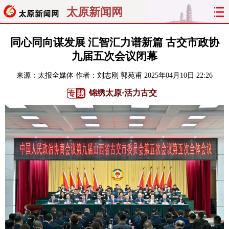
太原新闻网
首页
聚焦
太原
山西
同心同向谋发展 汇智汇力谱新篇 古交市政协
九届五次会议闭幕
经济
关注
文明
出行
来源：
太报全媒体
作者：刘志刚 郭苑甫
2025年04月10日 22:26
纵横
曝光
综合
专题
锦绣太原·活力古交
旅游
理财
政务
教育
看天下
晋月读
最太原
网罗民生
太原日报
太原晚报
热评
社区