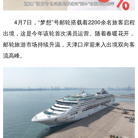
山东
河南
湖北
湖南
广东
广西
海南
重庆
4月7日，“梦想”号邮轮搭载着2200余名旅客启程
四川
贵州
云南
西藏
出境，这是今年该轮首次满员运营。随着春暖花开，
陕西
甘肃
青海
宁夏
邮轮旅游市场持续升温，天津口岸迎来入出境双向客
新疆
内蒙古
黑龙江
流高峰。
多语种频道
English
Español
Français
عربى
Русский язык
日本語
한국어
Deutsch
Português