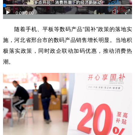
学术中国
乡村振兴
银龄
溯源中国
0:00
/0:00
城市
旅游
能源
会展
随着手机、平板等数码产品“国补”政策的落地实
彩票
娱乐
时尚
悦读
施，河北省邢台市的数码产品销售增长明显。当地积
公益
一带一路
亚太网
上市公司
极落实政策，同时政企联动加码优惠，推动消费热
潮。
文化产业
地方频道
北京
天津
河北
山西
辽宁
吉林
上海
江苏
浙江
安徽
福建
江西