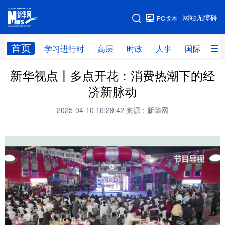
手机版
网站无障碍
PC版本
网站地图
首页
学习进行时
高层
时政
人事
国际
财
新华视点丨多点开花：消费热潮下的经
学习进行时
高层
时政
人事
济新脉动
国际
财经
网评
港澳
2025-04-10 16:29:42
来源：新华网
台湾
思客智库
全球连线
教育
科技
科创
量子
体育
文化
书画
健康
军事
访谈
视频
图片
政务
法律
中央文件
金融
汽车
食品
人居
信息化
数字经济