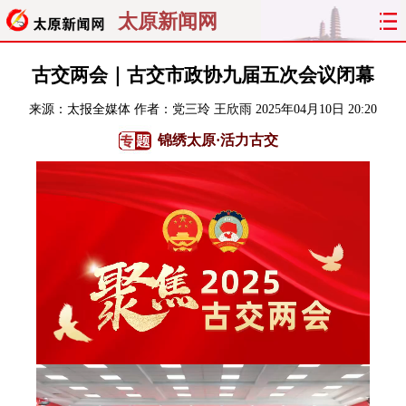
太原新闻网
首页
聚焦
太原
山西
古交两会｜古交市政协九届五次会议闭幕
来源：
太报全媒体
作者：党三玲 王欣雨
2025年04月10日 20:20
经济
关注
文明
出行
锦绣太原·活力古交
纵横
曝光
综合
专题
旅游
理财
政务
教育
看天下
晋月读
最太原
网罗民生
太原日报
太原晚报
热评
社区