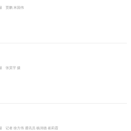
报 贾鹏 米国伟
报 张昊宇 摄
 记者 徐方伟 通讯员 杨润德 崔莉霞