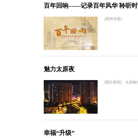
百年回响——记录百年风华 聆听
[新闻专题]
魅力太原夜
[图片新闻] 太原晚
幸福“升级”