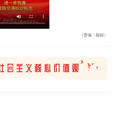
（责编：鄢妮）