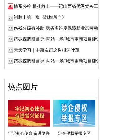
情系乡梓 根扎故土——记山西省优秀党务工作...
制胜丨第一集《战旗所向》
伤残分级有补助 我省多维度保障新业态劳动者...
范兆森调研督导“两站一场”城市更新项目建设
天天学习｜中斯友谊之树根深叶茂
范兆森调研督导“两站一场”城市更新项目建设
热点图片
牢记初心使命 奋进复兴
涉企侵权举报专区