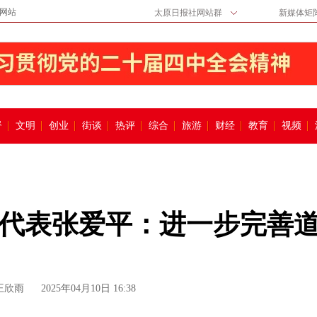
网站
太原日报社网站群
新媒体矩
督
文明
创业
街谈
热评
综合
旅游
财经
教育
视频
代表张爱平：进一步完善
王欣雨
2025年04月10日 16:38