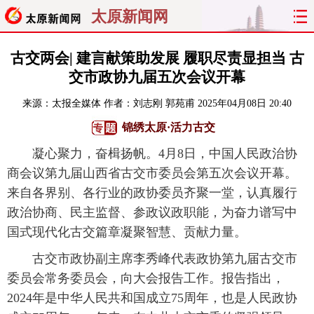
太原新闻网
首页
聚焦
太原
山西
古交两会| 建言献策助发展 履职尽责显担当 古
交市政协九届五次会议开幕
经济
关注
文明
出行
来源：
太报全媒体
作者：刘志刚 郭苑甫
2025年04月08日 20:40
纵横
曝光
综合
专题
锦绣太原·活力古交
凝心聚力，奋楫扬帆。4月8日，中国人民政治协
旅游
理财
政务
教育
商会议第九届山西省古交市委员会第五次会议开幕。
来自各界别、各行业的政协委员齐聚一堂，认真履行
看天下
晋月读
最太原
网罗民生
政治协商、民主监督、参政议政职能，为奋力谱写中
太原日报
太原晚报
热评
社区
国式现代化古交篇章凝聚智慧、贡献力量。
古交市政协副主席李秀峰代表政协第九届古交市
委员会常务委员会，向大会报告工作。报告指出，
2024年是中华人民共和国成立75周年，也是人民政协