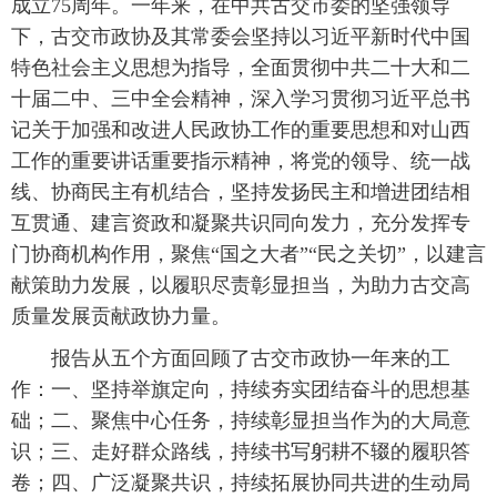
成立75周年。一年来，在中共古交市委的坚强领导
下，古交市政协及其常委会坚持以习近平新时代中国
特色社会主义思想为指导，全面贯彻中共二十大和二
十届二中、三中全会精神，深入学习贯彻习近平总书
记关于加强和改进人民政协工作的重要思想和对山西
工作的重要讲话重要指示精神，将党的领导、统一战
线、协商民主有机结合，坚持发扬民主和增进团结相
互贯通、建言资政和凝聚共识同向发力，充分发挥专
门协商机构作用，聚焦“国之大者”“民之关切”，以建言
献策助力发展，以履职尽责彰显担当，为助力古交高
质量发展贡献政协力量。
报告从五个方面回顾了古交市政协一年来的工
作：一、坚持举旗定向，持续夯实团结奋斗的思想基
础；二、聚焦中心任务，持续彰显担当作为的大局意
识；三、走好群众路线，持续书写躬耕不辍的履职答
卷；四、广泛凝聚共识，持续拓展协同共进的生动局