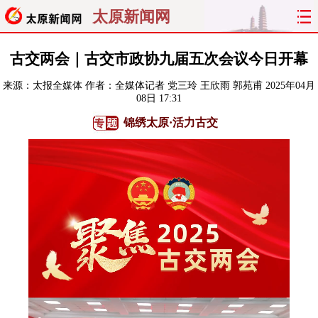
太原新闻网
首页
聚焦
太原
山西
古交两会｜古交市政协九届五次会议今日开幕
来源：
太报全媒体
作者：全媒体记者 党三玲 王欣雨 郭苑甫
2025年04月
经济
关注
文明
出行
08日 17:31
锦绣太原·活力古交
纵横
曝光
综合
专题
旅游
理财
政务
教育
看天下
晋月读
最太原
网罗民生
太原日报
太原晚报
热评
社区