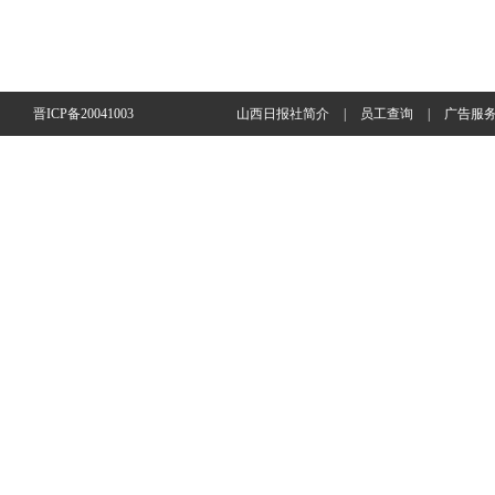
晋ICP备20041003
山西日报社简介
|
员工查询
|
广告服