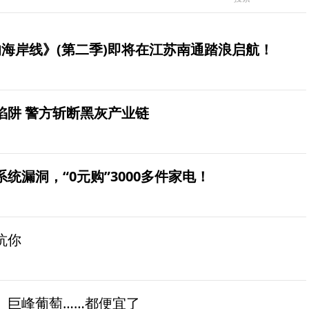
海岸线》(第二季)即将在江苏南通踏浪启航！
陷阱 警方斩断黑灰产业链
统漏洞，“0元购”3000多件家电！
坑你
、巨峰葡萄……都便宜了