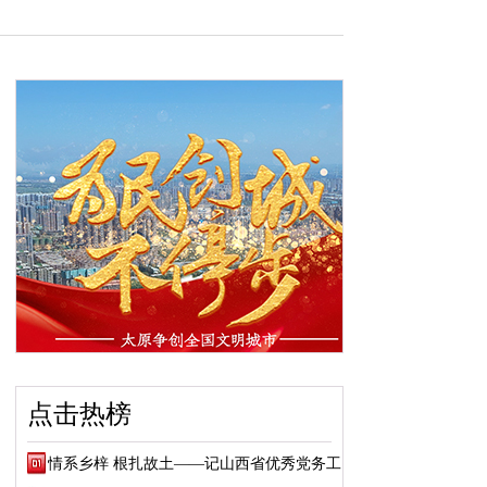
点击热榜
情系乡梓 根扎故土——记山西省优秀党务工作...