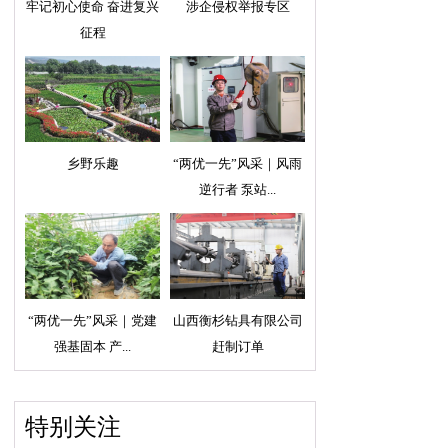
牢记初心使命 奋进复兴
涉企侵权举报专区
征程
乡野乐趣
“两优一先”风采｜风雨
逆行者 泵站...
“两优一先”风采｜党建
山西衡杉钻具有限公司
强基固本 产...
赶制订单
特别关注