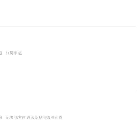
报 张昊宇 摄
 记者 徐方伟 通讯员 杨润德 崔莉霞