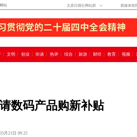
网站
太原日报社网站群
新媒体矩
督
文明
创业
街谈
热评
综合
旅游
财经
教育
视频
申请数码产品购新补贴
03月21日 09:25