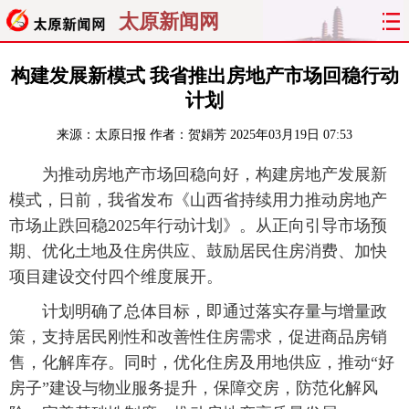
太原新闻网
首页
聚焦
太原
山西
构建发展新模式 我省推出房地产市场回稳行动
计划
经济
关注
文明
出行
来源：
太原日报
作者：贺娟芳
2025年03月19日 07:53
纵横
曝光
综合
专题
为推动房地产市场回稳向好，构建房地产发展新
模式，日前，我省发布《山西省持续用力推动房地产
旅游
理财
政务
教育
市场止跌回稳2025年行动计划》。从正向引导市场预
期、优化土地及住房供应、鼓励居民住房消费、加快
看天下
晋月读
最太原
网罗民生
项目建设交付四个维度展开。
太原日报
太原晚报
热评
社区
计划明确了总体目标，即通过落实存量与增量政
策，支持居民刚性和改善性住房需求，促进商品房销
售，化解库存。同时，优化住房及用地供应，推动“好
房子”建设与物业服务提升，保障交房，防范化解风