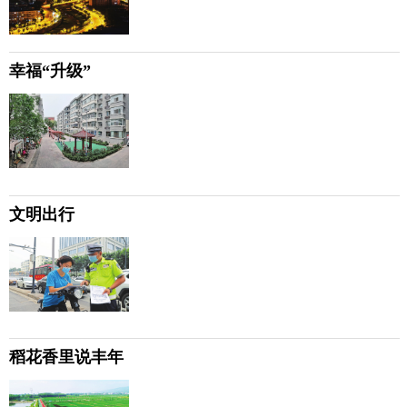
幸福“升级”
文明出行
稻花香里说丰年