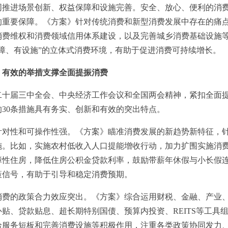
进场景创新、权益保障和设施完善。安全、放心、便利的消费
的重要保障。《方案》针对传统消费和新型消费发展中存在的痛
消费维权和消费领域信用体系建设，以及完善城乡消费基础设施
障、有设施”的立体式消费环境，有助于促进消费可持续增长。
、有效的举措支撑全面提振消费
届三中全会、中央经济工作会议和全国两会精神，紧扣全面提
30条措施具有务实、创新和有效的突出特点。
性和可操作性强。《方案》瞄准消费发展的新趋势新特征，针
施。比如，实施农村低收入人口提能增收行动，加力扩围实施消
性住房，降低住房公积金贷款利率，鼓励带薪年休假与小长假连
策信号，有助于引导和稳定消费预期。
的政策合力效应突出。《方案》综合运用财税、金融、产业、
贴、贷款贴息、超长期特别国债、预算内投资、REITS等工具
给服务短板和完善消费设施等积极作用，注重各类政策协同发力