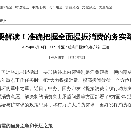
国际经济
时政社会
中经电视
汽车频道
食品频道
文化频道
质量经济
 正文
要解读！准确把握全面提振消费的务实
2025年03月16日 19:12
来源：经济日报新闻客户端
王蕴
[
推荐朋友
]
[
打印本稿
]
近平总书记指出，要加快补上内需特别是消费短板，使内需成
25年重点工作任务时，把“大力提振消费、提高投资效益，全方位
循环的重中之重。近日，中办、国办印发《提振消费专项行动方
消费意愿、解决制约消费突出矛盾问题等方面部署了8方面30
供给与扩需求的政策思路，将有力扩大消费需求，更好发挥消费
需的当务之急和长远之策