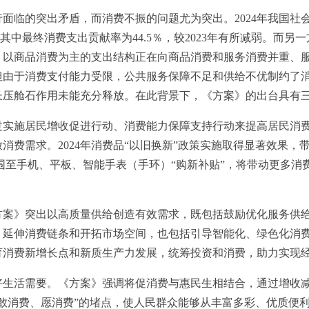
的突出矛盾，而消费不振的问题尤为突出。2024年我国社会消
，其中最终消费支出贡献率为44.5％，较2023年有所减弱。而
，以商品消费为主的支出结构正在向商品消费和服务消费并重、
但由于消费支付能力受限，公共服务保障不足和供给不优制约了
长压舱石作用未能充分释放。在此背景下，《方案》的出台具有
施居民增收促进行动、消费能力保障支持行动来提高居民消费
消费需求。2024年消费品“以旧换新”政策实施取得显著效果，
围至手机、平板、智能手表（手环）“购新补贴”，将带动更多消费
》突出以高质量供给创造有效需求，既包括鼓励优化服务供给
、延伸消费链条和开拓市场空间，也包括引导智能化、绿色化消
育消费新增长点和新质生产力发展，统筹投资和消费，助力实现
活需要。《方案》强调将促消费与惠民生相结合，通过增收减
敢消费、愿消费”的堵点，使人民群众能够从丰富多彩、优质便