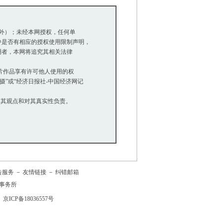
除外）；未经本网授权，任何单
是否有相应的授权使用限制声明，
明者，本网将追究其相关法律
等图片作品享有许可他人使用的权
”或“经济日报社-中国经济网记
同其观点和对其真实性负责。
告服务
－
友情链接
－
纠错邮箱
事务所
京ICP备18036557号