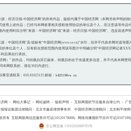
或“来源：经济日报-中国经济网”的所有作品，版权均属于中国经济网（本网另有声明的
使用上述作品；已经与本网签署相关授权使用协议的单位及个人，应注意该等作品中
使用时应注明“来源：中国经济网”或“来源：经济日报-中国经济网”。违反前述声
：中国经济网”及/或标有“中国经济网(www.ce.cn)”水印，但并不代表本网对该
单位及个人，仅有权在授权范围内使用该等图片中明确注明“中国经济网记者XXX摄
不利后果自行承担。
国经济网）” 的作品，均转载自其它媒体，转载目的在于传递更多信息，并不代表本网赞
同本网联系的，请在30日内进行。
权事宜请联系：010-81025135 邮箱：
经济网
－
网站大事记
－
网站诚聘
－
版权声明
－
互联网视听节目服务自律公约
－
广
日报报业集团法律顾问：
北京市鑫诺律师事务所
中国经济网法律顾问：北京刚平律师
权所有
互联网新闻信息服务许可证(10120170008)
网络传播视听节目许可证(0107190)
京公网安备 11010202009785号