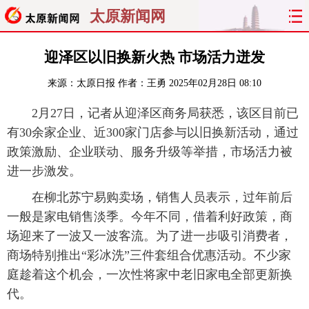
太原新闻网
首页
聚焦
太原
山西
迎泽区以旧换新火热 市场活力迸发
来源：
太原日报
作者：王勇
2025年02月28日 08:10
经济
关注
文明
出行
2月27日，记者从迎泽区商务局获悉，该区目前已
纵横
曝光
综合
专题
有30余家企业、近300家门店参与以旧换新活动，通过
政策激励、企业联动、服务升级等举措，市场活力被
旅游
理财
政务
教育
进一步激发。
看天下
晋月读
最太原
网罗民生
在柳北苏宁易购卖场，销售人员表示，过年前后
一般是家电销售淡季。今年不同，借着利好政策，商
太原日报
太原晚报
热评
社区
场迎来了一波又一波客流。为了进一步吸引消费者，
商场特别推出“彩冰洗”三件套组合优惠活动。不少家
庭趁着这个机会，一次性将家中老旧家电全部更新换
代。