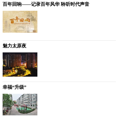
百年回响——记录百年风华 聆听时代声音
魅力太原夜
幸福“升级”