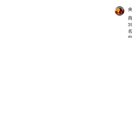
央
3
2
👍
2
央
2