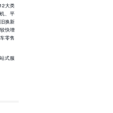
12大类
手机、平
以旧换新
持较快增
用车零售
站式服