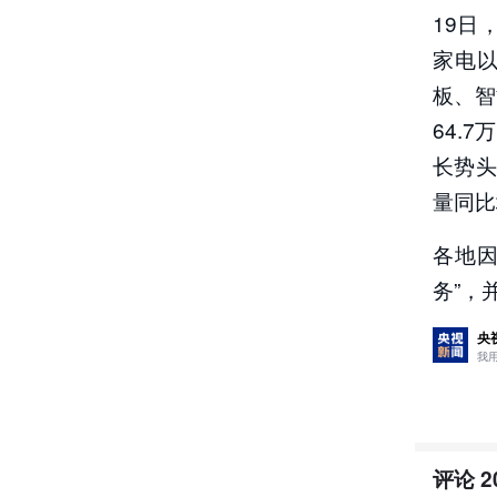
19日
家电以
板、智
64.
长势头
量同比
各地
务”，
央
我
评论
2