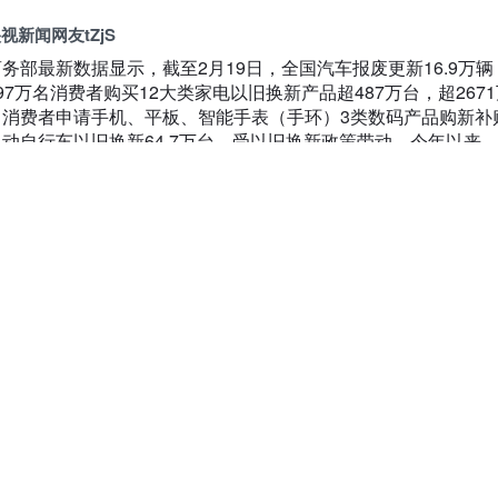
视新闻网友tZjS
商务部最新数据显示，截至2月19日，全国汽车报废更新16.9万辆
97万名消费者购买12大类家电以旧换新产品超487万台，超267
名消费者申请手机、平板、智能手表（手环）3类数码产品购新补
电动自行车以旧换新64.7万台。受以旧换新政策带动，今年以来
关行业保持较快增长势头，全国报废汽车回收量同比增长约35%
能源乘用车零售量同比增速超20%。
025年2月20日 12:57
回复
驚釋源
🏻
025年2月21日 05:36
回复
视新闻冰清abcd
受以旧换新政策带动，今年以来，相关行业保持较快增长势头，
废汽车回收量同比增长约35%，新能源乘用车零售量同比增速超2
025年2月21日 03:48
回复