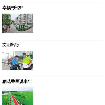
幸福“升级”
文明出行
稻花香里说丰年