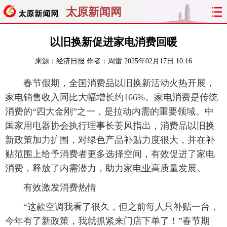
太原新闻网
首页
聚焦
太原
山西
以旧换新促进家电消费回暖
来源：
经济日报
作者：周雷
2025年02月17日 10:16
经济
关注
文明
出行
春节假期，全国消费品以旧换新活动火热开展，
纵横
曝光
综合
专题
家电销售收入同比大幅增长约166%。家电消费是传统
消费的“四大金刚”之一，是拉动内需的重要领域。中
旅游
理财
政务
教育
国家用电器协会执行理事长姜风指出，消费品以旧换
新政策加力扩围，对绿色产品补贴力度很大，并在补
看天下
晋月读
最太原
网罗民生
贴范围上给予消费者更多选择空间，有效促进了家电
太原日报
太原晚报
热评
社区
消费，释放了内需潜力，助力家电业高质量发展。
有效激发消费热情
“这款空调我看了很久，但之前每人只补贴一台，
今年有了新政策，我就抓紧来门店下单了！”春节期